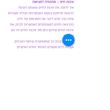
איכות חיים – מפנטזיה למציאות
איך להשיג את איכות החיים שאנחנו רוצים?
הרצאה מרתקת בנושא האפשרויות הבלתי מוגבלות
שלנו כבני אדם ליצור את המציאות של חיינו.
בהרצאה תינתן למשתתפים האפשרות לבדוק את
איכות החיים שלהם כיום מול איכות החיים לה הם
שואפים.
ההרצאה בנויה כך שמאפשרת שיתוף הנוכחים
וקבלת כלים מעשיים לשיפור החיים האישיים.
העברת המסר באופן חוויתי, המאפשר שינוי ויצירת
חיים מאוזנים בעידן של היום.
התחלה של מסע מופלא לשינוי חיובי של עולמכם
האישי!!!!!
* קיום ההרצאה מותנה ברישום מינימום של 15 איש.
* שעה וחצי פעילות.
©2017כל הזכויות שמורות ללימור גזית
Created by
www.WIXHQS.com